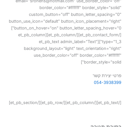
email="
sronens@hotmail.com
" use_border_color="off"
border_color="#ffffff" border_style="solid"
custom_button="off" button_letter_spacing="0"
button_use_icon="default" button_icon_placement="right"
button_on_hover="on" button_letter_spacing_hover="0"]
[/et_pb_contact_form][/et_pb_column][et_pb_column
type="1_3"][et_pb_text admin_label="Text"
background_layout="light" text_orientation="right"
use_border_color="off" border_color="#ffffff"
border_style="solid"]
פרטי יצירת קשר
054-3938399
[/et_pb_text][/et_pb_column][/et_pb_row][/et_pb_section]
כתיבת תגובה