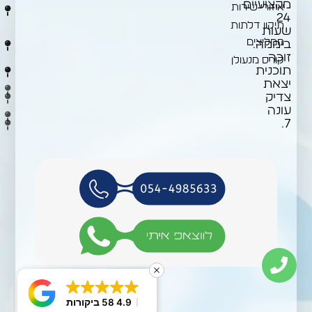
-
מקצועיים
איזורי שירות
24
3
תיקון דלתות
שעות
ו
ממליצים
ביממה.
7
זוכה
קורס מנעולן
תוכנית
(
יצאת
ב
צדיק
עונה
7.
4.9
58 ביקורות