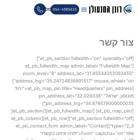
ילוג
תוכן
צור קשר
[et_pb_section fullwidth="on" specialty="off"]
[et_pb_fullwidth_map admin_label="Fullwidth Map"
zoom_level="8" address_lat="31.85544252093455"
address_lng="35.24724839991517" mouse_wheel="on"]
[et_pb_map_pin title="Headquarters" pin_address="יהוד
מונוסון, ישראל" pin_address_lat="32.029338"
pin_address_lng="34.879579000000035"]
[/et_pb_map_pin] [/et_pb_fullwidth_map][/et_pb_section]
[et_pb_section fullwidth="off"][et_pb_row][et_pb_column
type="2_3"][et_pb_contact_form admin_label="Contact
Form" captcha="on" title="תהיו איתנו בקשר!"