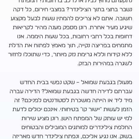
נתקעתם מחוץ לבית או לרכב ברחובות? המפתח
נשבר בחצי בתוך הצילינדר? במצבי חירום, כל דקה
חשובה. אתם לא צריכים להמתין שעות לבעל מקצוע
שיגיע מעיר אחרת. רונן מספק מענה מהיר לקריאות
דחופות בכל רחבי רחובות, בכל שעות היממה. אנו
מתמחים בפריצה נקייה, תוך מאמץ לפתוח את הדלת
ללא קידוח וללא גרימת נזק מיותר, כדי שתוכלו לחזור
לשגרה במהירות הבזק.
מנעולן בגבעת שמואל – שקט נפשי בבית החדש
עברתם לדירה חדשה בגבעת שמואל? הדירה עברה
מיד ליד או הייתה מושכרת לסטודנטים לפניכם? זה
הזמן לעשות "יישור קו" בטיחותי. אינכם יכולים לדעת
למי יש עותק של המפתח הישן. רונן מציע שירות
החלפת צילינדרים למותגים המובילים והבטוחים
בשוק. אנו נגיע אליכם, ונפתח צילינדר חדש מאריזה