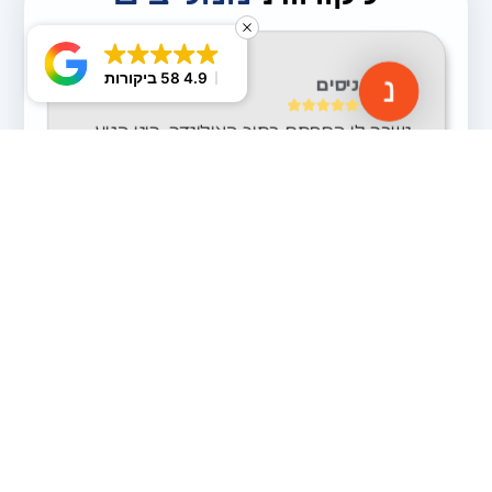
4.9
58 ביקורות
ניסים
נשבר לי המפתח בתוך הצילינדר… רונן הגיע
ממש מהר, חילץ את החלק השבור, ונתן לי
אופציה להשתמש במפתחות הקיימים או
להחליף. מקצוען והוגן!
לחץ כאן לחיוג מהיר