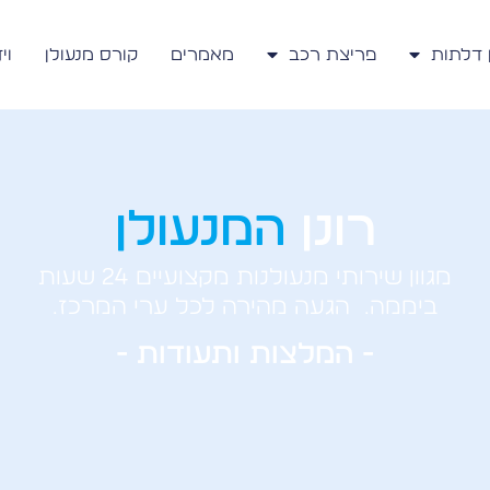
 דלתות
פריצת רכב
מאמרים
קורס מנעולן
וי
רונן
המנעולן
מגוון שירותי מנעולנות מקצועיים 24 שעות
ביממה. הגעה מהירה לכל ערי המרכז.
- המלצות ותעודות -