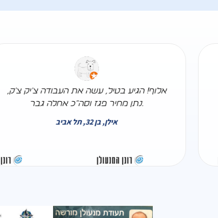
יע
אלוף! הגיע בטיל, עשה את העבודה צ'יק צ'ק
י
נתן מחיר פגז וסה"כ אחלה גבר.
אילן, בן 32, תל אביב