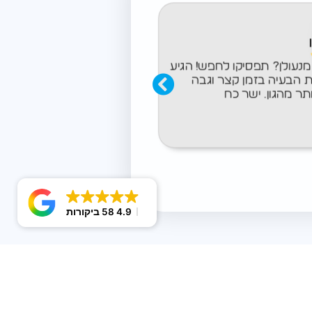
אתי
נעולן? תפסיקו לחפש! הגיע
אלוף! הגיע בטיל, עשה א
 הבעיה בזמן קצר וגבה
צ'ק, נתן מחיר פגז וסה"כ
תר מהגון. ישר כח
4.9
58 ביקורות